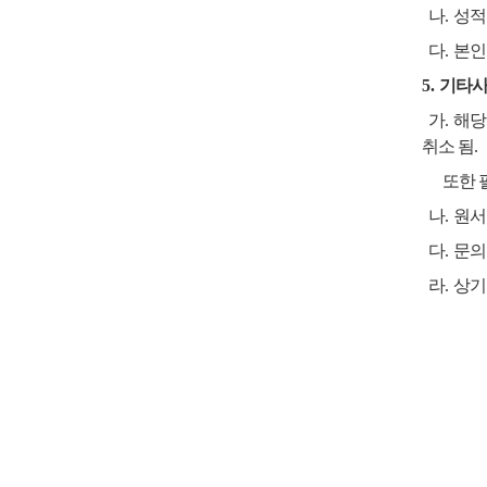
나
.
성
다
.
본인
5.
기타
가
.
해당
취소 됨
.
또한 필
나
.
원서
다
.
문의
라
.
상기