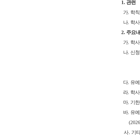
1.
관련
가
.
학칙
나
.
학사
2.
주요
가
.
학사
나
.
신청
20
다
.
유예
라
.
학사
마
.
기한
바
.
유예
(202
사.
기타