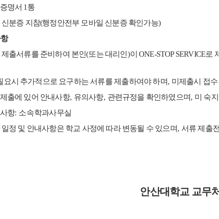
적증명서
1
통
 신분증 지참(행정안전부 모바일 신분증 확인가능)
사항
 제출서류를 준비하여 본인
(
또는 대리인
)
이 ONE-STOP SERVICE
요시 추가적으로 요구하는 서류를 제출하여야 하며
,
미제출시 접수
제출에 있어 안내사항
,
유의사항
,
관련규정을 확인하였으며
,
미 숙지
사항
: 소속
학과사무실
 일정 및 안내사항은 학교 사정에 따라 변동될 수 있으며
,
서류 제출전
안산대학교 교무