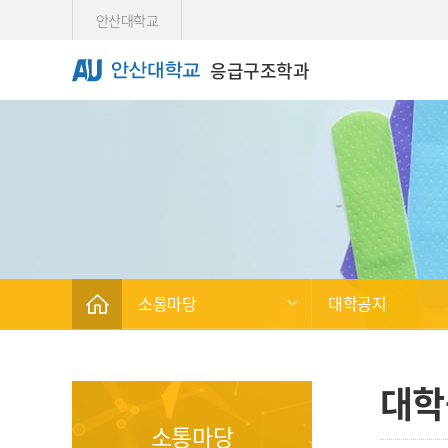
Skip Menu
안산대학교
응급구조학과
소통마당
대학공지
대학
소통마당