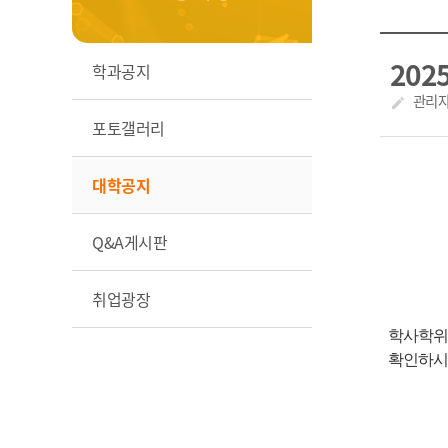
20
학과공지
작성자
관리
create
포토갤러리
대학공지
Q&A게시판
취업광장
학사학
확인하시