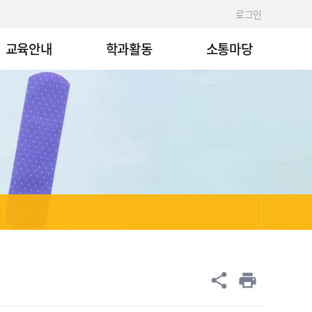
로그인
교육안내
학과활동
소통마당
공유
share
print