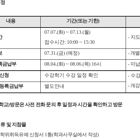
일정
내용
기간
(
또는 기한
)
07.07.(
화
) ~ 07.13.(
월
)
간
-
지도
접수시간: 10:00 ~ 15:30
보
07.31.(금
) (예정)
- 개
록금납부
08.04.(
화
) ~ 08.06.(
목
) 16시
-
미
신청
수강학기 수강 일정 확인
- 수
- 개
등록금납부
별도안내
학교
)
방문은 사전 전화 문의 후 일정과 시간을 확인하고 방문
류 및 지참물
학위취득유예 신청서
1
통
(
학과사무실에서 작성
)