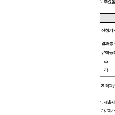
3.
주요
신청기
결과통
유예등
수
강
※
학과
(
4.
제출서
가
.
학사