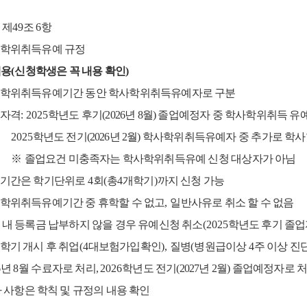
 제
49
조
6
항
학위취득유예 규정
내용
(
신청학생은 꼭 내용 확인
)
학위취득유예기간 동안 학사학위취득유예자로 구분
자격
: 2025
학년도 후기(2026년 8월) 졸업예정자 중 학사학위취득 유
25
학년도 전기(2026년 2월) 학사학위취득유예자 중 추가로 
※
졸업요건 미충족자는 학사학위취득유예 신청 대상자가 아님
기간은 학기단위로
4
회
(
총
4
개학기
)
까지 신청 가능
학위취득유예기간 중 휴학할 수 없고
,
일반사유로 취소 할 수 없음
 내 등록금 납부하지 않을 경우 유예신청 취소
(2025
학년도 후기 졸업
학기 개시 후 취업
(4
대보험가입확인
),
질병
(
병원급이상
4
주 이상 진
6
년
8
월 수료자로 처리,
2026
학년도 전기(2027년 2월) 졸업예정자로 
 사항은 학칙 및 규정의 내용 확인