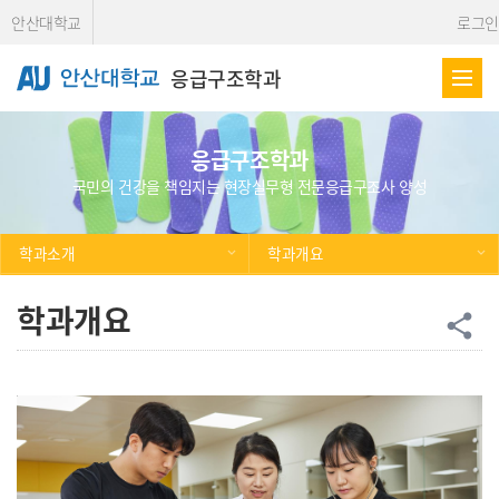
Skip Menu
안산대학교
로그인
응급구조학과
응급구조학과
국민의 건강을 책임지는 현장실무형 전문응급구조사 양성
학과소개
학과개요
학과개요
공
share