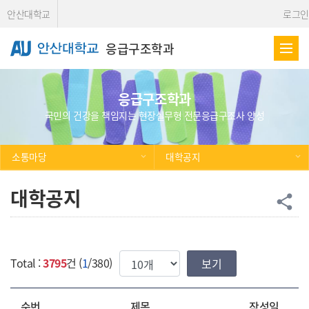
Skip Menu
안산대학교
로그인
응급구조학과
응급구조학과
국민의 건강을 책임지는 현장실무형 전문응급구조사 양성
소통마당
대학공지
대학공지
공
share
한번에 보여질 게시물 갯수
Total :
3795
건 (
1
/380)
순번
제목
작성일