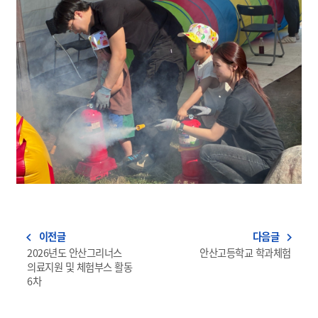
이전글
다음글
navigate_before
navigate_next
2026년도 안산그리너스
안산고등학교 학과체험
의료지원 및 체험부스 활동
6차