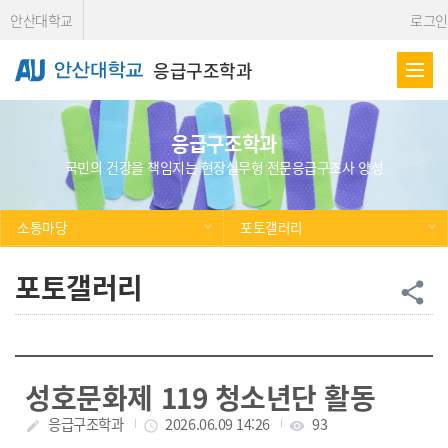
Skip Menu
안산대학교
로그인
응급구조학과
응급구조학과
국민의 건강을 책임지는 현장실무형 전문응급구조사 양성
소통마당
포토갤러리
포토갤러리
공
share
성호문화제 119 청소년단 활동
작성자
응급구조학과
작성일
2026.06.09 14:26
조회수
93
create
access_time
visibility