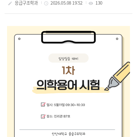
작성자
응급구조학과
작성일
2026.05.08 19:52
조회수
130
create
access_time
visibility