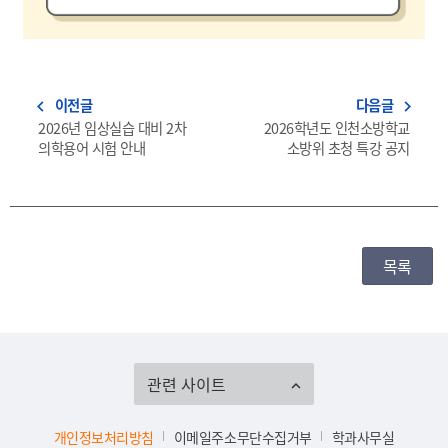
이전글
다음글
navigate_before
navigate_next
2026년 임상실습 대비 2차
2026학년도 인천소방학교
의학용어 시험 안내
소방위 초청 특강 공지
목록
관련 사이트
개인정보처리방침
이메일주소무단수집거부
학과사무실