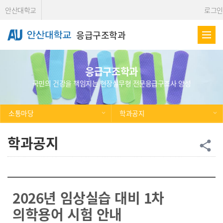
Skip Menu
안산대학교
로그인
응급구조학과
응급구조학과
국민의 건강을 책임지는 현장실무형 전문응급구조사 양성
소통마당
학과공지
학과공지
공
share
2026년 임상실습 대비 1차
의학용어 시험 안내