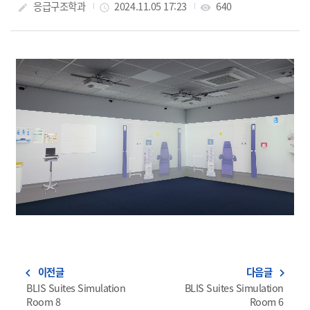
작성자
응급구조학과
작성일
2024.11.05 17:23
조회수
640
create
access_time
visibility
이전글
다음글
navigate_before
navigate_next
BLIS Suites Simulation
BLIS Suites Simulation
Room 8
Room 6