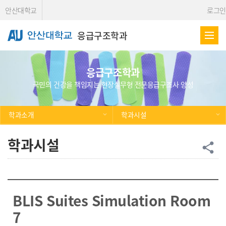
Skip Menu
안산대학교
로그인
응급구조학과
응급구조학과
국민의 건강을 책임지는 현장실무형 전문응급구조사 양성
학과소개
학과시설
학과시설
공
share
BLIS Suites Simulation Room
7