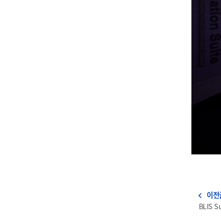
이전
navigate_before
BLIS S