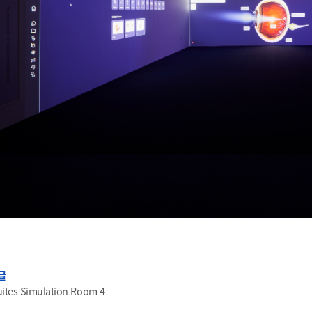
글
uites Simulation Room 4