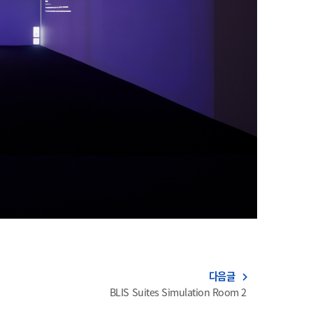
다음글
navigate_next
BLIS Suites Simulation Room 2