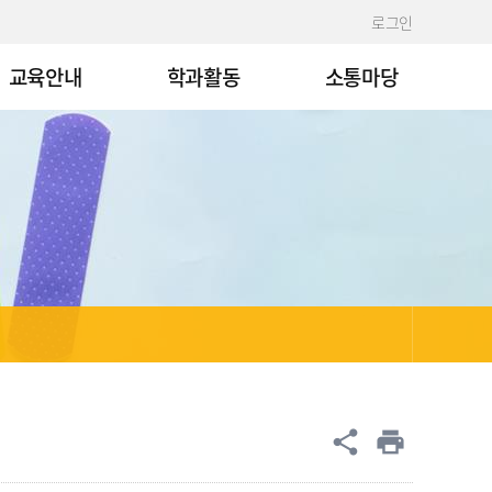
로그인
교육안내
학과활동
소통마당
공유
share
print