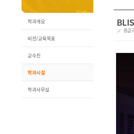
BLIS
학과개요
작성자
응급
create
비전/교육목표
교수진
학과시설
학과사무실