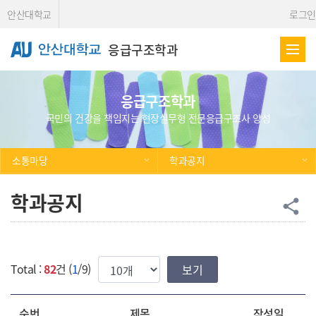
Skip Menu
안산대학교
로그인
응급구조학과
응급구조학과
국민의 건강을 책임지는 현장실무형 전문응급구조사 양성
소통마당
학과공지
학과공지
공
share
한번에 보여질 게시물 갯수
Total :
82
건 (
1
/9)
순번
제목
작성일